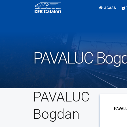
Skip
ACASĂ
to
content
PAVALUC Bog
PAVALUC
Bogdan
PAVAL