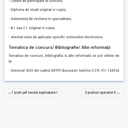
- Cerere de participare la concurs;
- Diploma de studii original si copie;
- Adeverință de vechime in specialitate;
- B.I. sau C.I. original si copie;
- Atestat roluri de aplicație specific sistemelot electronice.
Tematica de concurs/ Bibliografie/ Alte informaţii
Tematica de concurs, bibliografia si alte informatii se pot obtine de
la:
- Serviciul RUO din cadrul SRTFC Bucuresti telefon C.F.R. 91/ 134526
Navigare
1 post șef secție exploatare I
3 posturi operator II
în
articole