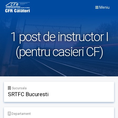
Skip
Meniu
to
content
1 post de instructor I
(pentru casieri CF)
Sucursala
SRTFC Bucuresti
Departament