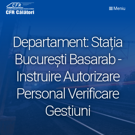
Skip
Meniu
to
content
Departament:
Stația
București Basarab -
Instruire Autorizare
Personal Verificare
Gestiuni