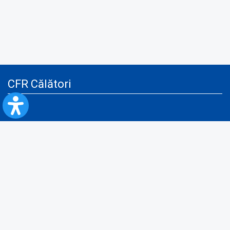
CFR Călători
Blog
Servicii pentru reclamă și publicitate
Politica de Confidenţialitate
Politica de Cookies
Politica monitorizare video/audio-video
Politica de protecție a datelor cu caracter personal
Protocol de colaborare cu Direcția Generală pentru Evidența
Persoanelor de furnizare a unor date din Registrul Național de Evidența