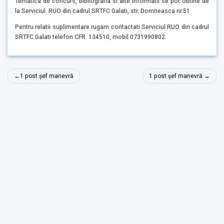
Tematica de concurs, bibliografia si alte informatii se pot obtine de
la Serviciul RUO din cadrul SRTFC Galati, str. Domneasca nr.51
Pentru relatii suplimentare rugam contactati Serviciul RUO din cadrul
SRTFC Galati telefon CFR. 134510, mobil 0731990802.
Navigare
1 post șef manevră
1 post șef manevră
în
articole