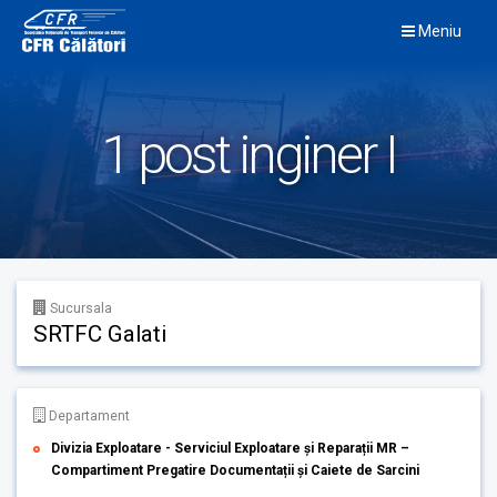
Skip
Meniu
to
content
1 post inginer I
Sucursala
SRTFC Galati
Departament
Divizia Exploatare - Serviciul Exploatare și Reparații MR –
Compartiment Pregatire Documentații și Caiete de Sarcini