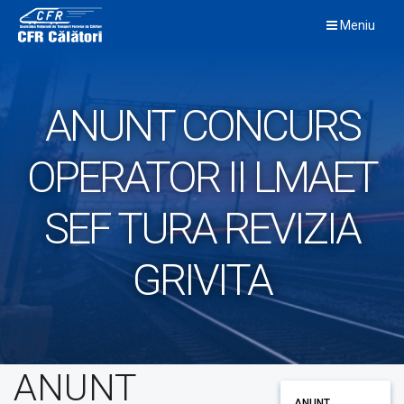
Skip
Meniu
to
content
ANUNT CONCURS
OPERATOR II LMAET
SEF TURA REVIZIA
GRIVITA
ANUNT
ANUNT