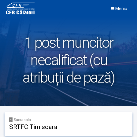
Skip
Meniu
to
content
1 post muncitor
necalificat (cu
atribuții de pază)
Sucursala
SRTFC Timisoara