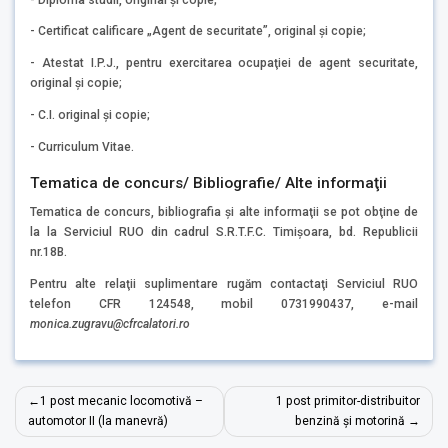
- Certificat calificare „Agent de securitate”, original şi copie;
- Atestat I.P.J., pentru exercitarea ocupaţiei de agent securitate,
original şi copie;
- C.I. original şi copie;
- Curriculum Vitae.
Tematica de concurs/ Bibliografie/ Alte informaţii
Tematica de concurs, bibliografia şi alte informaţii se pot obţine de
la la Serviciul RUO din cadrul S.R.T.F.C. Timişoara, bd. Republicii
nr.18B.
Pentru alte relaţii suplimentare rugăm contactaţi Serviciul RUO
telefon CFR 124548, mobil 0731990437, e-mail
monica.zugravu
@cfrcalatori.ro
Navigare
1 post mecanic locomotivă –
1 post primitor-distribuitor
în
automotor II (la manevră)
benzină și motorină