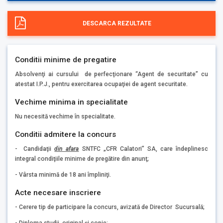
DESCARCA REZULTATE
Conditii minime de pregatire
Absolvenţi ai cursului de perfecţionare “Agent de securitate” cu
atestat I.P.J., pentru exercitarea ocupaţiei de agent securitate.
Vechime minima in specialitate
Nu necesită vechime în specialitate.
Conditii admitere la concurs
- Candidaţii
din afara
SNTFC „CFR Calatori” SA, care îndeplinesc
integral condiţiile minime de pregătire din anunţ;
- Vârsta minimă de 18 ani împliniţi.
Acte necesare inscriere
- Cerere tip de participare la concurs, avizată de Director Sucursală;
- Diploma studii, original şi copie;