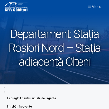
Skip
Meniu
to
content
Departament:
Stația
Roșiori Nord – Stația
adiacentă Olteni
Fii pregătit pentru situații de urgență
Întrebări frecvente