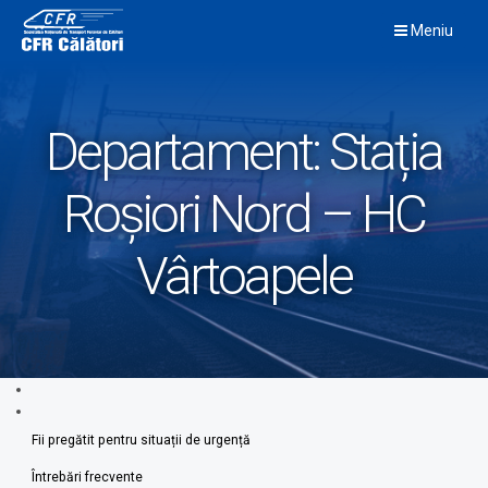
Skip
Meniu
to
content
Departament:
Stația
Roșiori Nord – HC
Vârtoapele
Fii pregătit pentru situații de urgență
Întrebări frecvente