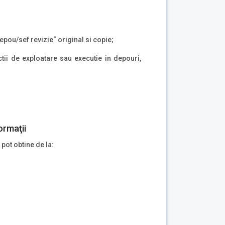
depou/sef revizie“ original si copie;
tii de exploatare sau executie in depouri,
ormaţii
 pot obtine de la: