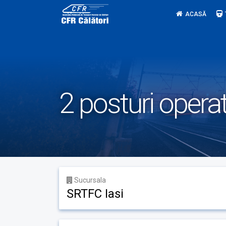
Skip
ACASĂ
to
content
2 posturi operat
Sucursala
SRTFC Iasi