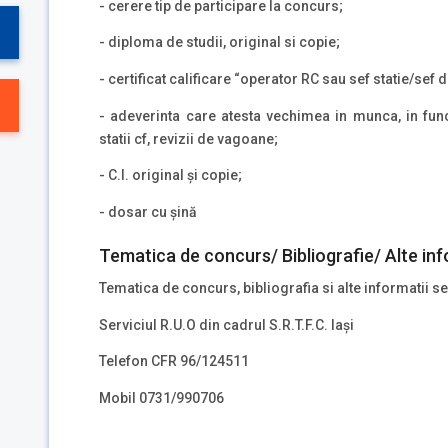
- cerere tip de participare la concurs;
- diploma de studii, original si copie;
- certificat calificare “operator RC sau sef statie/sef 
- adeverinta care atesta vechimea in munca, in func
statii cf, revizii de vagoane;
- C.I. original și copie;
- dosar cu șină
Tematica de concurs/ Bibliografie/ Alte inf
Tematica de concurs, bibliografia si alte informatii se
Serviciul R.U.O din cadrul S.R.T.F.C. Iași
Telefon CFR 96/124511
Mobil 0731/990706