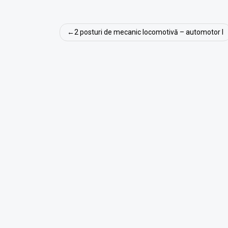
Navigare
2 posturi de mecanic locomotivă – automotor I
în
articole