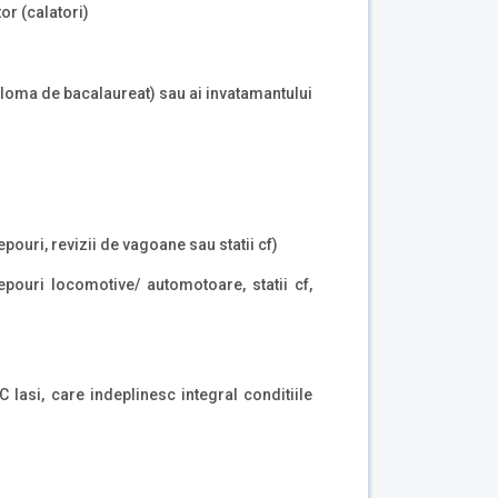
or (calatori)
iploma de bacalaureat) sau ai invatamantului
epouri, revizii de vagoane sau statii cf)
epouri locomotive/ automotoare, statii cf,
Iasi, care indeplinesc integral conditiile