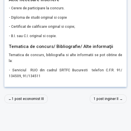
- Cerere de participare la concurs.
- Diploma de studii original si copie
- Certificat de calificare original si copie;
- B.I. sau C.I. original si copie.
Tematica de concurs/ Bibliografie/ Alte informaţii
Tematica de concurs, bibliografia si alte informatii se pot obtine de
la:
- Serviciul RUO din cadrul SRTFC Bucuresti telefon C.F.R. 91/
134509, 91/134511
Navigare
1 post economist III
1 post inginer II
în
articole