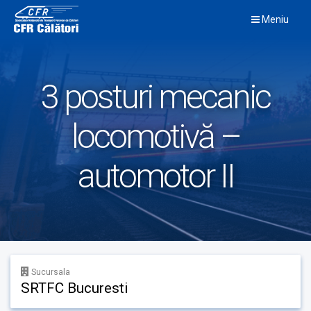
Skip
Meniu
to
content
3 posturi mecanic
locomotivă –
automotor II
Sucursala
SRTFC Bucuresti