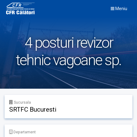
Skip
Meniu
to
content
4 posturi revizor
tehnic vagoane sp.
Sucursala
SRTFC Bucuresti
Departament