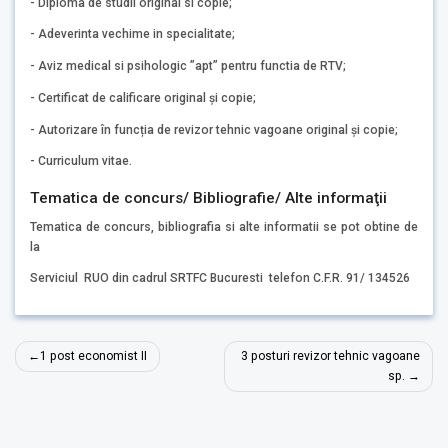
- Diploma de studii original si copie;
- Adeverinta vechime in specialitate;
- Aviz medical si psihologic ”apt” pentru functia de RTV;
- Certificat de calificare original și copie;
- Autorizare în funcția de revizor tehnic vagoane original și copie;
- Curriculum vitae.
Tematica de concurs/ Bibliografie/ Alte informaţii
Tematica de concurs, bibliografia si alte informatii se pot obtine de
la
Serviciul RUO din cadrul SRTFC Bucuresti telefon C.F.R. 91/ 134526
Navigare
1 post economist II
3 posturi revizor tehnic vagoane
în
sp.
articole