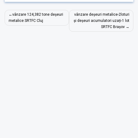
Navigare
vânzare 124,382 tone deșeuri
vânzare deșeuri metalice-2loturi
în
metalice SRTFC Cluj
și deșeuri acumulatori uzați-1 lot
SRTFC Brașov
articole