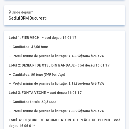
Unde depun?
Sediul BRM Bucuresti
Lotul 1: FIER VECHI
– cod deșeu 16 01 17
– Cantitatea:
41,50 tone
– Prețul minim de pornire la licitație:
1.100 lei/tonă fără TVA
Lotul 2: DEȘEURI DE OȚEL
DIN BANDAJE
– cod deșeu 16 01 17
– Cantitatea:
50 tone (340 bandaje)
– Prețul minim de pornire la licitație:
1.132 lei/tona fără TVA
Lotul 3: FONTĂ VECHE
– cod deșeu 16 01 17
– Cantitatea totala:
60,5 tone
– Prețul minim de pornire la licitație:
1.332 lei/tona fără TVA
Lotul 4: DEȘEURI DE ACUMULATORI CU PLĂCI DE PLUMB
– cod
deșeu 16 06 01*