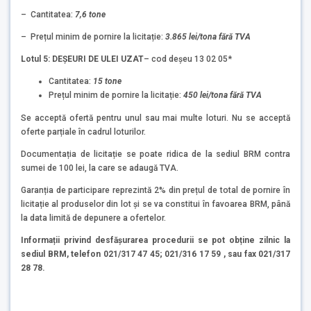
– Cantitatea:
7,6 tone
– Prețul minim de pornire la licitație:
3.865 lei/tona fără TVA
Lotul 5: DEȘEURI DE ULEI UZAT
– cod deșeu 13 02 05*
Cantitatea:
15 tone
Prețul minim de pornire la licitație:
450 lei/tona fără TVA
Se acceptă ofertă pentru unul sau mai multe loturi. Nu se acceptă
oferte parțiale în cadrul loturilor.
Documentația de licitație se poate ridica de la sediul BRM contra
sumei de 100 lei, la care se adaugă TVA.
Garanția de participare reprezintă 2% din prețul de total de pornire în
licitație al produselor din lot și se va constitui în favoarea BRM, până
la data limită de depunere a ofertelor.
Informații privind desfășurarea procedurii se pot obține zilnic la
sediul BRM, telefon 021/317 47 45; 021/316 17 59 , sau fax 021/317
28 78.