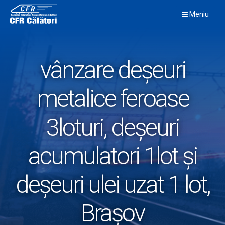
Skip
Meniu
to
content
vânzare deșeuri
metalice feroase
3loturi, deșeuri
acumulatori 1lot și
deșeuri ulei uzat 1 lot,
Brașov