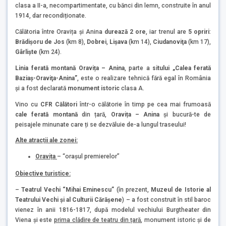
clasa a II-a, necompartimentate, cu bănci din lemn, construite în anul
1914, dar recondiționate.
Călătoria între Oravița și Anina
durează
2 ore
, iar trenul are
5 opriri
:
Brădişoru de Jos
(km 8),
Dobrei
,
Lişava
(km 14),
Ciudanoviţa
(km 17),
Gârlişte
(km 24).
Linia ferată montană Oravița – Anina
, parte a
sitului „Calea ferată
Baziaş-Oraviţa-Anina”
, este o realizare tehnică fără egal în România
și a fost declarată
monument istoric
clasa A.
Vino cu
CFR Călători
într-o călătorie în timp pe cea mai frumoasă
cale ferată montană
din țară,
Oravița – Anina
și bucură-te de
peisajele minunate care ți se dezvăluie de-a lungul traseului!
Alte atracții ale zonei:
Oravița
– “oraşul premierelor”
Obiective turistice:
–
Teatrul Vechi “Mihai Eminescu”
(în prezent,
Muzeul de Istorie al
Teatrului Vechi şi al Culturii Cărăşene
) – a fost construit în stil baroc
vienez în anii 1816-1817, după modelul vechiului Burgtheater din
Viena și este
prima clădire de teatru din țară
, monument istoric și de