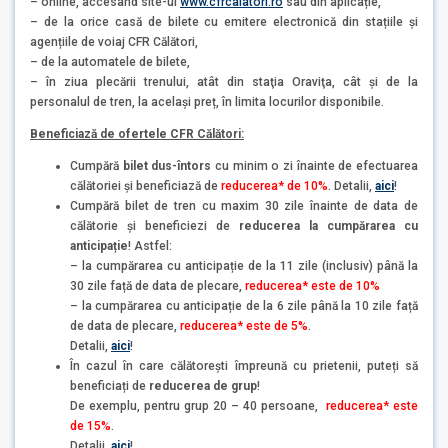
– online, accesând site-ul
www.cfrcalatori.ro
sau din aplicație,
– de la orice casă de bilete cu emitere electronică din stațiile și
agențiile de voiaj CFR Călători,
– de la automatele de bilete,
– în ziua plecării trenului, atât din staţia Oraviţa, cât şi de la
personalul de tren, la același preț, în limita locurilor disponibile.
Beneficiază de ofertele CFR Călători:
Cumpără
bilet dus-întors
cu minim o zi înainte de efectuarea
călătoriei și beneficiază de
reducerea* de 10%
. Detalii,
aici
!
Cumpără bilet de tren cu maxim 30 zile înainte de data de
călătorie și beneficiezi de
reducerea la cumpărarea cu
anticipație
! Astfel:
– la cumpărarea cu anticipație de la 11 zile (inclusiv) până la
30 zile față de data de plecare,
reducerea* este de 10%
– la cumpărarea cu anticipație de la 6 zile până la 10 zile față
de data de plecare,
reducerea* este de 5%
.
Detalii,
aici
!
În cazul în care călătorești împreună cu prietenii, puteți să
beneficiați de
reducerea de grup
!
De exemplu, pentru grup 20 – 40 persoane,
reducerea* este
de 15%
.
Detalii,
aici
!