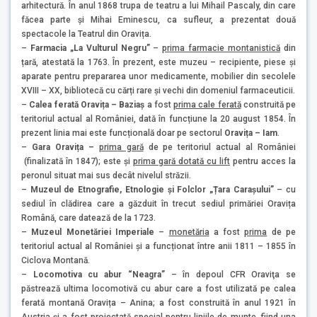
arhitectură. În anul 1868 trupa de teatru a lui Mihail Pascaly, din care
făcea parte și Mihai Eminescu, ca sufleur, a prezentat două
spectacole la Teatrul din Oravița.
–
Farmacia „La Vulturul Negru”
–
prima farmacie montanistică
din
țară, atestată la 1763. În prezent, este muzeu – recipiente, piese și
aparate pentru prepararea unor medicamente, mobilier din secolele
XVIII – XX, bibliotecă cu cărți rare și vechi din domeniul farmaceuticii.
–
Calea ferată Oravița – Baziaș
a fost
prima cale ferată
construită pe
teritoriul actual al României, dată în funcțiune la 20 august 1854. În
prezent linia mai este funcțională doar pe sectorul
Oravița – Iam
.
–
Gara Oravița
–
prima gară
de pe teritoriul actual al României
(finalizată în 1847); este și
prima gară dotată cu lift
pentru acces la
peronul situat mai sus decât nivelul străzii.
–
Muzeul de Etnografie, Etnologie și Folclor „Țara Carașului”
– cu
sediul în clădirea care a găzduit în trecut sediul primăriei Oravița
Română, care datează de la 1723.
–
Muzeul Monetăriei Imperiale
–
monetăria
a fost
prima
de pe
teritoriul actual al României și a funcționat între anii 1811 – 1855 în
Ciclova Montană.
–
Locomotiva cu abur “Neagra”
– în depoul CFR Oraviţa se
păstrează ultima locomotivă cu abur care a fost utilizată pe calea
ferată montană Oravița – Anina; a fost construită în anul 1921 în
Austria și a fost proiectată special pentru liniile de munte, fiind una