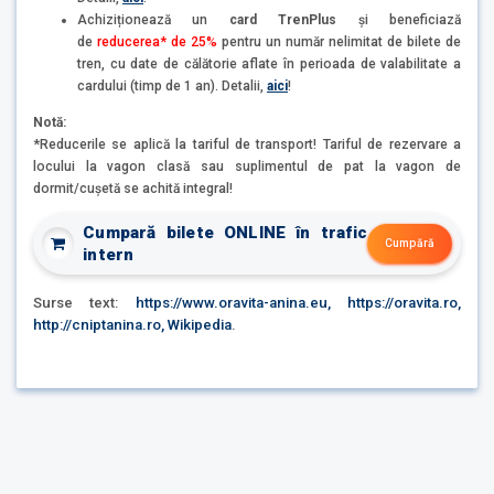
Achiziționează un
card TrenPlus
și beneficiază
de
reducerea* de 25%
pentru un număr nelimitat de bilete de
tren, cu date de călătorie aflate în perioada de valabilitate a
cardului (timp de 1 an). Detalii,
aici
!
Notă:
*Reducerile se aplică la tariful de transport! Tariful de rezervare a
locului la vagon clasă sau suplimentul de pat la vagon de
dormit/cușetă se achită integral!
Cumpară bilete ONLINE în trafic
Cumpără
intern
Surse text:
https://www.oravita-anina.eu, https://oravita.ro,
http://cniptanina.ro, Wikipedia
.