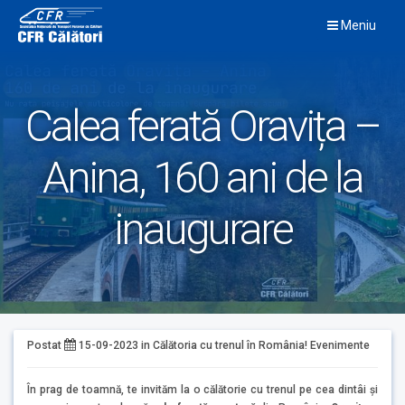
Skip
Meniu
to
content
Calea ferată Oravița –
Anina, 160 ani de la
inaugurare
Postat
15-09-2023
in
Călătoria cu trenul în România!
Evenimente
În prag de toamnă, te invităm la o călătorie cu trenul pe cea dintâi și