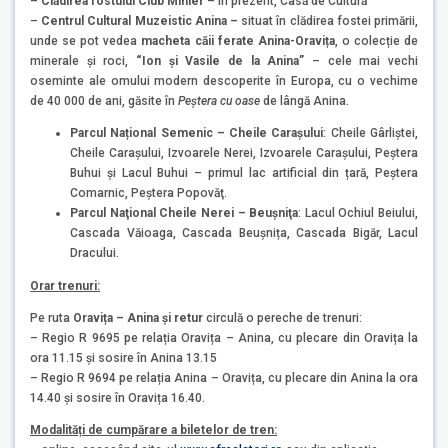
–
Clădirea fostului Club Minier
– în prezent, Casă de Cultură
–
Centrul Cultural Muzeistic Anina –
situat în clădirea fostei primării,
unde se pot vedea
macheta căii ferate
Anina-Oravița
, o colecție de
minerale și roci,
“Ion și Vasile de la Anina”
– cele mai vechi
oseminte ale omului modern descoperite în Europa, cu o vechime
de 40 000 de ani, găsite în
Peştera cu oase
de lângă Anina.
Parcul Național Semenic – Cheile Carașului
: Cheile Gârliştei,
Cheile Carașului, Izvoarele Nerei, Izvoarele Caraşului, Peştera
Buhui şi Lacul Buhui – primul lac artificial din țară, Peştera
Comarnic, Peştera Popovăţ.
Parcul Naţional Cheile Nerei – Beuşniţa
: Lacul Ochiul Beiului,
Cascada Văioaga, Cascada Beușnița, Cascada Bigăr, Lacul
Dracului.
Orar trenuri:
Pe ruta
Oravița – Anina și retur
circulă o pereche de trenuri:
– Regio R 9695 pe relația Oravița – Anina, cu plecare din Oravița la
ora 11.15 și sosire în Anina 13.15
– Regio R 9694 pe relația Anina – Oravița, cu plecare din Anina la ora
14.40 și sosire în Oravița 16.40.
Modalități de cumpărare a biletelor de tren: