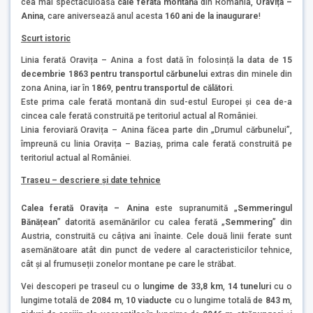
cea mai spectaculoasă
cale ferată montană
din România,
Oravița –
Anina
, care aniversează anul acesta
160 ani de la inaugurare
!
Scurt istoric
Linia ferată Oravița – Anina a fost dată în folosință la data de
15
decembrie 1863
pentru transportul cărbunelui
extras din minele din
zona Anina, iar în
1869
,
pentru transportul de călători
.
Este prima cale ferată montană din sud-estul Europei și cea de-a
cincea cale ferată construită pe teritoriul actual al României.
Linia feroviară Oravița – Anina făcea parte din „Drumul cărbunelui”,
împreună cu linia Oravița – Baziaș, prima cale ferată construită pe
teritoriul actual al României.
Traseu – descriere și date tehnice
Calea ferată Oravița – Anina
este supranumită „
Semmeringul
Bănățean
” datorită asemănărilor cu calea ferată „
Semmering
” din
Austria, construită cu câțiva ani înainte. Cele două linii ferate sunt
asemănătoare atât din punct de vedere al caracteristicilor tehnice,
cât și al frumuseții zonelor montane pe care le străbat.
Vei descoperi pe traseul cu o
lungime de 33,8 km
,
14 tuneluri
cu o
lungime totală de
2084 m
,
10 viaducte
cu o lungime totală de
843 m
,