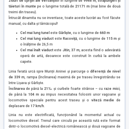
ziduri de sprijin ale versanţilor
în lungime de
9946 m
,
străpungeri și
tăieturi în munte
pe o lungime totală de
21171 m
(mai bine de două
treimi din traseu).
Întrucât dinamita nu se inventase, toate aceste lucrări au fost făcute
manual, cu dalta și târnăcopul!
Cel mai lung tunel
este
Gârlişte
, cu o lungime de
660 m
Cel mai lung viaduct
este
Racoviţă
, cu o lungime de
115 m
şi
o înălţime de 26,5 m
Cel mai înalt viaduct
este
Jitin
,
37 m
, acesta fiind o adevărată
operă de artă, deoarece este construit în curbă la ambele
capete.
Linia ferată urcă spre Munții Aninei și parcurge o
diferență de nivel
de 339 m
, rampa (înclinarea) maximă de pe traseu înregistrându-se
între Lișava și Gârliște.
Înclinarea
de până la
21‰
și curbele foarte strânse – cu
raze
mici
,
de până la
104 m
au impus necesitatea folosirii unor vagoane și
locomotive speciale pentru acest traseu și o
viteză m
edie
de
deplasare de
17 km/h
.
Linia nu este electrificată, funcţionând la momentul actual cu
locomotive diesel. Trenul care circulă pe această rută este format
dintr-o locomotivă diesel-electrică românească şi două vagoane de