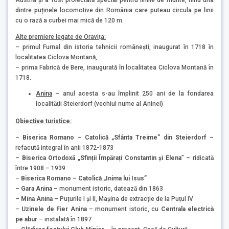
dintre puținele locomotive din România care puteau circula pe linii
cu o rază a curbei mai mică de 120 m.
Alte premiere legate de Oravița:
– primul Furnal din istoria tehnicii românești, inaugurat în 1718 în
localitatea Ciclova Montană,
– prima Fabrică de Bere, inaugurată în localitatea Ciclova Montană în
1718.
Anina
– anul acesta s-au împlinit 250 ani de la fondarea
localității Steierdorf (vechiul nume al Aninei)
Obiective turistice:
–
Biserica Romano – Catolică „Sfânta Treime” din Steierdorf –
refacută integral în anii 1872-1873
–
Biserica Ortodoxă „Sfinții Împărați Constantin și Elena
” – ridicată
între 1908 – 1939
–
Biserica Romano – Catolică „Inima lui Isus”
–
Gara Anina
– monument istoric, datează din 1863
–
Mina Anina –
Puțurile I și II, Mașina de extracție de la Puțul IV
–
Uzinele de Fier Anina
– monument istoric, cu
Centrala electrică
pe abur
– instalată în 1897