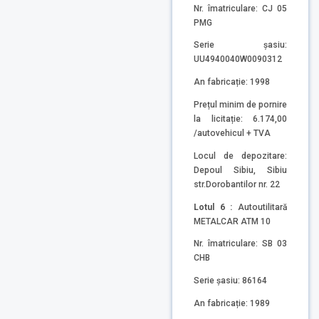
Nr. îmatriculare: CJ 05
PMG
Serie șasiu:
UU4940040W0090312
An fabricație: 1998
Prețul minim de pornire
la licitație: 6.174,00
/autovehicul + TVA
Locul de depozitare:
Depoul Sibiu, Sibiu
str.Dorobantilor nr. 22
Lotul 6 :
Autoutilitară
METALCAR ATM 10
Nr. îmatriculare: SB 03
CHB
Serie șasiu: 86164
An fabricație: 1989