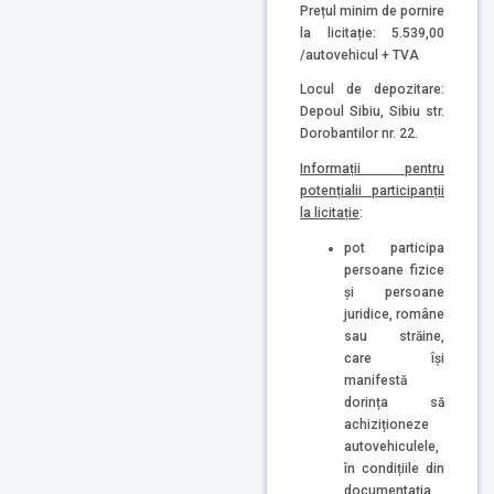
Prețul minim de pornire
la licitație: 5.539,00
/autovehicul + TVA
Locul de depozitare:
Depoul Sibiu, Sibiu str.
Dorobantilor nr. 22.
Informații pentru
potențialii participanții
la licitație
:
pot participa
persoane fizice
și persoane
juridice, române
sau străine,
care își
manifestă
dorința să
achiziționeze
autovehiculele,
în condițiile din
documentația