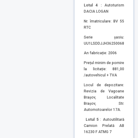
Lotul 4 :
Autoturism
DACIA LOGAN
Nr. îmatriculare: BV 55
RTC
Serie șasiu:
UU1LSDDJJH36250068
An fabricație: 2006
Prețul minim de pornire
la licitație: 881,00
/autovehicul + TVA
Locul de depozitare:
Revizia de Vagoane
Brașov, Localitate
Brașov, Str.
Automotoarelor 17A.
Lotul 5
: Autoutilitară
Camion Prelată AB
16230 F ATMG 7