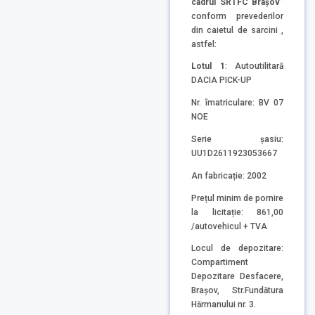
cadrul SRTFC Brașov”
conform prevederilor
din caietul de sarcini ,
astfel:
Lotul 1
: Autoutilitară
DACIA PICK-UP
Nr. îmatriculare: BV 07
NOE
Serie șasiu:
UU1D2611923053667
An fabricație: 2002
Prețul minim de pornire
la licitație: 861,00
/autovehicul + TVA
Locul de depozitare:
Compartiment
Depozitare Desfacere,
Brașov, Str.Fundătura
Hărmanului nr. 3.