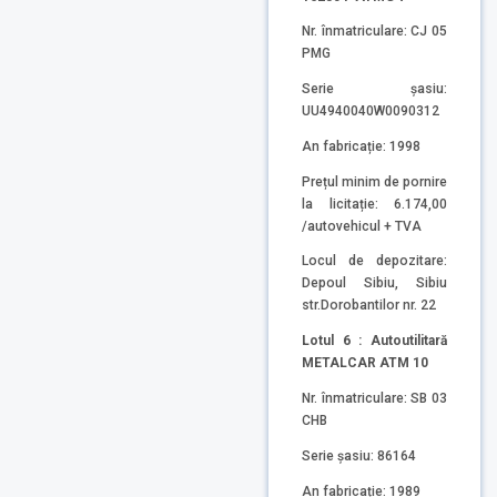
Nr. înmatriculare: CJ 05
PMG
Serie șasiu:
UU4940040W0090312
An fabricație: 1998
Prețul minim de pornire
la licitație: 6.174,00
/autovehicul + TVA
Locul de depozitare:
Depoul Sibiu, Sibiu
str.Dorobantilor nr. 22
Lotul 6 : Autoutilitară
METALCAR ATM 10
Nr. înmatriculare: SB 03
CHB
Serie șasiu: 86164
An fabricație: 1989