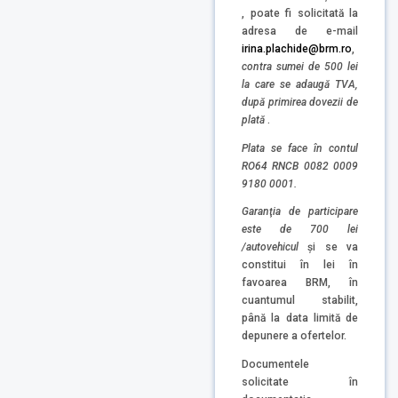
, poate fi solicitată la
adresa de e-mail
irina.plachide@brm.ro
,
contra sumei de 500 lei
la care se adaugă TVA,
după primirea dovezii de
plată
.
Plata se face în contul
RO64 RNCB 0082 0009
9180 0001.
Garanţia de participare
este de 700 lei
/autovehicul
și se va
constitui în lei în
favoarea BRM, în
cuantumul stabilit,
până la data limită de
depunere a ofertelor.
Documentele
solicitate în