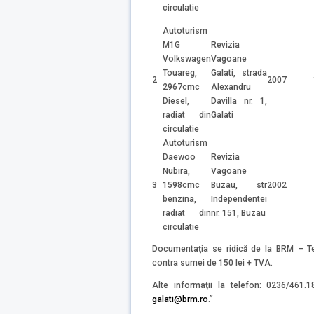
circulatie
Autoturism
M1G
Revizia
Volkswagen
Vagoane
Touareg,
Galati, strada
2
2007
2967cmc
Alexandru
Diesel,
Davilla nr. 1,
radiat din
Galati
circulatie
Autoturism
Daewoo
Revizia
Nubira,
Vagoane
3
1598cmc
Buzau, str
2002
benzina,
Independentei
radiat din
nr. 151, Buzau
circulatie
Documentaţia se ridică de la BRM – Te
contra sumei de 150 lei + TVA.
Alte informaţii la telefon: 0236/461.
galati@brm.ro
.”