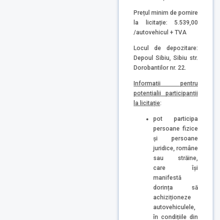
Prețul minim de pornire
la licitație: 5.539,00
/autovehicul + TVA
Locul de depozitare:
Depoul Sibiu, Sibiu str.
Dorobantilor nr. 22.
Informații pentru
potențialii participanții
la licitație
:
pot participa
persoane fizice
și persoane
juridice, române
sau străine,
care își
manifestă
dorința să
achiziționeze
autovehiculele,
în condițiile din