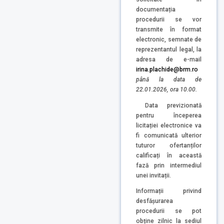
documentația
procedurii se vor
transmite în format
electronic, semnate de
reprezentantul legal, la
adresa de e-mail
irina.plachide@brm.ro
până la data de
22.01.2026, ora 10.00.
Data previzionată
pentru începerea
licitației electronice va
fi comunicată ulterior
tuturor ofertanților
calificați în această
fază prin intermediul
unei invitații.
Informații privind
desfășurarea
procedurii se pot
obține zilnic la sediul