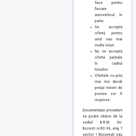
face pentru
fiecare
autovehicul în
parte.
Se acceptă
ofertă pentru
unul sau mai
multe loturi.
Nu se acceptă
oferte parțiale
în cadrul
loturilor.
Ofertele cu preţ
mai mic decât
preţul minim de
pornire vor fi
respinse.
D
ocumentaţia procedurii
se poate obține de la
sediul B.R.M. Str.
Buzesti nr.82-94, etaj 7
sector 1 București sau