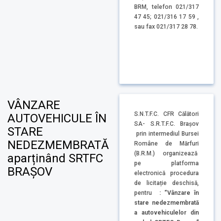
BRM, telefon 021/317
47 45; 021/316 17 59 ,
sau fax 021/317 28 78.
VÂNZARE
S.N.T.F.C. CFR Călători
AUTOVEHICULE ÎN
SA- S.R.T.F.C. Brașov
STARE
prin intermediul Bursei
NEDEZMEMBRATĂ
Române de Mărfuri
(B.R.M.) organizează
aparținând SRTFC
pe platforma
BRAȘOV
electronică procedura
de licitație deschisă,
pentru
: “Vânzare în
stare nedezmembrată
a autovehiculelor din