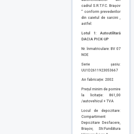
cadrul S.R.T.F.C. Brașov
” conform prevederilor
din caietul de sarcini ,
astfel:
Lotul 1
:
Autoutilitară
DACIA PICK-UP
Nr. înmatriculare: BV 07
NOE
Serie șasiu:
UU1D2611923053667
An fabricație: 2002
Prețul minim de pornire
la licitație: 861,00
/autovehicul + TVA
Locul de depozitare:
Compartiment
Depozitare Desfacere,
Brașov, Str.Fundătura