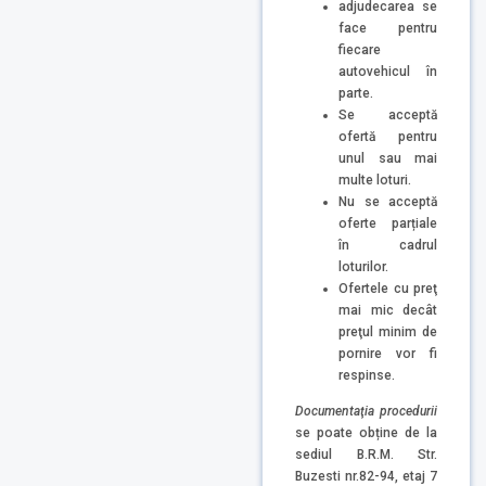
adjudecarea se
face pentru
fiecare
autovehicul în
parte.
Se acceptă
ofertă pentru
unul sau mai
multe loturi.
Nu se acceptă
oferte parțiale
în cadrul
loturilor.
Ofertele cu preţ
mai mic decât
preţul minim de
pornire vor fi
respinse.
D
ocumentaţia procedurii
se poate obține de la
sediul B.R.M. Str.
Buzesti nr.82-94, etaj 7