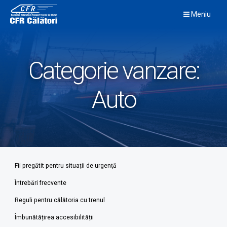
Skip
Meniu
to
content
Categorie vanzare:
Auto
Fii pregătit pentru situații de urgență
Întrebări frecvente
Reguli pentru călătoria cu trenul
Îmbunătățirea accesibilității