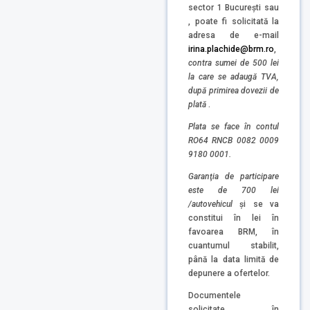
sector 1 București sau
, poate fi solicitată la
adresa de e-mail
irina.plachide@brm.ro
,
contra sumei de 500 lei
la care se adaugă TVA,
după primirea dovezii de
plată
.
Plata se face în contul
RO64 RNCB 0082 0009
9180 0001.
Garanţia de participare
este de 700 lei
/autovehicul
și se va
constitui în lei în
favoarea BRM, în
cuantumul stabilit,
până la data limită de
depunere a ofertelor.
Documentele
solicitate în