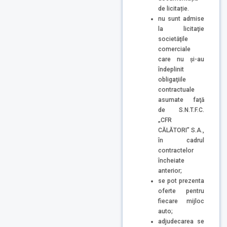
de licitație.
nu sunt admise
la licitaţie
societăţile
comerciale
care nu şi-au
îndeplinit
obligaţiile
contractuale
asumate faţă
de S.N.T.F.C.
„CFR
CĂLĂTORI” S.A.,
în cadrul
contractelor
încheiate
anterior;
se pot prezenta
oferte pentru
fiecare mijloc
auto;
adjudecarea se