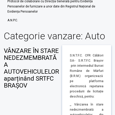
Protocol de colaborare cu Direcția Generală pentru Evidența
Persoanelor de furnizare a unor date din Registrul Național de
Evidența Persoanelor
A.N.P.C.
Categorie vanzare:
Auto
VÂNZARE ÎN STARE
S.N.T.F.C. CFR Călători
NEDEZMEMBRATĂ
SA- S.R.T.F.C. Brașov
A
prin intermediul Bursei
AUTOVEHICULELOR
Române de Mărfuri
(B.R.M.) organizează
aparținând SRTFC
pe platforma
BRAȘOV
electronică repetarea
procedurii de licitație
deschisă, pentru:
,, Vânzarea în stare
nedezmembrată a
autovehiculelor din