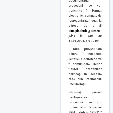
documentația
procedurii se vor
transmite în format
electronic, semnate de
reprezentantul legal, la
adresa de e-mail
irina.plachide@brm.ro
până la data de
1
2
.01.2026, ora 10.00.
Data previzionată
pentru începerea
licitației electronice va
fi comunicată ulterior
tuturor ofertanților
calificați în această
fază prin intermediul
unei invitații.
Informații privind
desfășurarea
procedurii se pot
obține zilnic la sediul
BRM, telefon 021/317