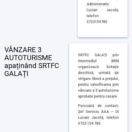
Administrativ:
Lucian Jacotă,
telefon
0723159780
VÂNZARE 3
SRTFC GALAȚI prin
AUTOTURISME
intermediul BRM
apaținând SRTFC
organizează licitație
GALAȚI
deschisă, urmată de
strigare liberă a prețului,
pentru valorificarea prin
vânzare a 3 autoturisme
aprobate pentru casare.
Persoană de contact:
Șef Serviciu AAA – Dl
Lucian Jacotă, telefon
0723.159.780.