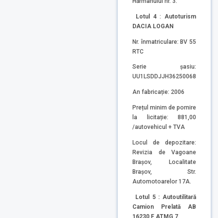
Hărmanului nr. 3.
Lotul 4
:
Autoturism
DACIA LOGAN
Nr. înmatriculare: BV 55
RTC
Serie șasiu:
UU1LSDDJJH36250068
An fabricație: 2006
Prețul minim de pornire
la licitație: 881,00
/autovehicul + TVA
Locul de depozitare:
Revizia de Vagoane
Brașov, Localitate
Brașov, Str.
Automotoarelor 17A.
Lotul 5 : Autoutilitară
Camion Prelată AB
16230 F ATMG 7