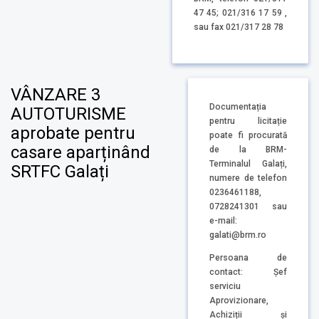
47 45; 021/316 17 59 ,
sau fax 021/317 28 78
VÂNZARE 3
Documentația
AUTOTURISME
pentru licitație
aprobate pentru
poate fi procurată
casare aparținând
de la BRM-
Terminalul Galați,
SRTFC Galați
numere de telefon
0236461188,
0728241301 sau
e-mail:
galati@brm.ro
Persoana de
contact: Șef
serviciu
Aprovizionare,
Achiziții și