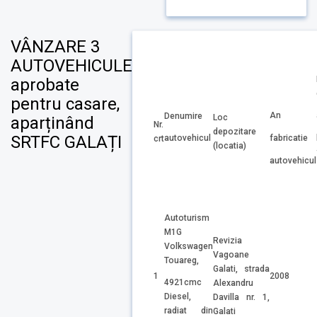
VÂNZARE 3
AUTOVEHICULE
aprobate
pentru casare,
An
Denumire
Loc
aparținând
Nr.
depozitare
SRTFC GALAȚI
fabricatie
autovehicul
crt
(locatia)
autovehicul
Autoturism
M1G
Revizia
Volkswagen
Vagoane
Touareg,
Galati, strada
1
2008
4921cmc
Alexandru
Diesel,
Davilla nr. 1,
radiat din
Galati