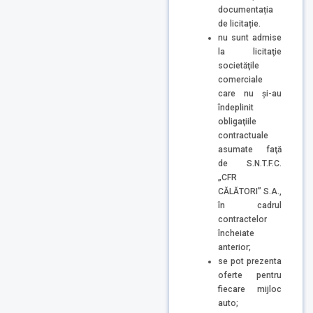
documentația
de licitație.
nu sunt admise
la licitaţie
societăţile
comerciale
care nu şi-au
îndeplinit
obligaţiile
contractuale
asumate faţă
de S.N.T.F.C.
„CFR
CĂLĂTORI” S.A.,
în cadrul
contractelor
încheiate
anterior;
se pot prezenta
oferte pentru
fiecare mijloc
auto;