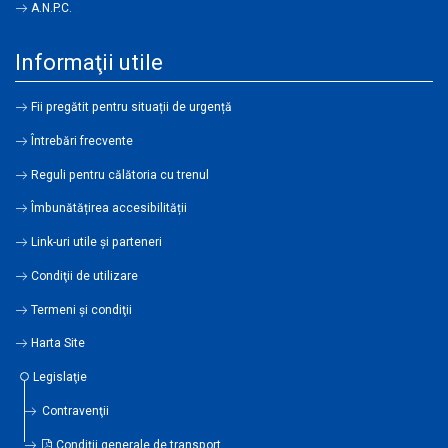
A.N.P.C.
Informaţii utile
Fii pregătit pentru situații de urgență
Întrebări frecvente
Reguli pentru călătoria cu trenul
Îmbunătățirea accesibilității
Link-uri utile şi parteneri
Condiţii de utilizare
Termeni şi condiţii
Harta Site
Legislaţie
Contravenţii
Condiţii generale de transport