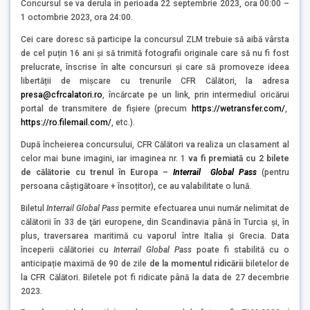
Concursul se va derula în perioada 22 septembrie 2023, ora 00:00 –
1 octombrie 2023, ora 24:00.
Cei care doresc să participe la concursul ZLM trebuie să aibă vârsta
de cel puțin 16 ani și să trimită fotografii originale care să nu fi fost
prelucrate, înscrise în alte concursuri și care să promoveze ideea
libertății de mișcare cu trenurile CFR Călători, la adresa
presa@cfrcalatori.ro
, încărcate pe un link, prin intermediul oricărui
portal de transmitere de fişiere (precum
https://wetransfer.com/
,
https://ro.filemail.com/
, etc.).
După încheierea concursului, CFR Călători va realiza un clasament al
celor mai bune imagini, iar imaginea nr. 1
v
a fi premiată cu 2 bilete
de călătorie cu trenul în Europa –
Interrail Global Pass
(pentru
persoana câștigătoare + însoțitor), ce au valabilitate o lună.
Biletul
Interrail Global Pass
permite efectuarea unui număr nelimitat de
călătorii în 33 de ţări europene, din Scandinavia până în Turcia şi, în
plus, traversarea maritimă cu vaporul între Italia şi Grecia. Data
începerii călătoriei cu
Interrail Global Pass
poate fi stabilită cu o
anticipație maximă de 90 de zile
de la momentul ridicării
biletelor de
la CFR Călători. Biletele pot fi ridicate până la data de 27 decembrie
2023.