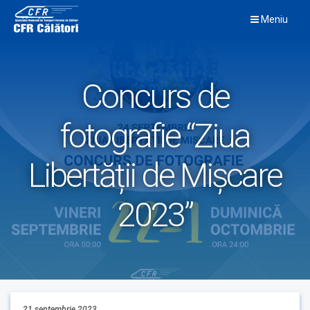
Skip
Meniu
to
content
Concurs de
fotografie “Ziua
Libertății de Mișcare
2023”
21 septembrie 2023