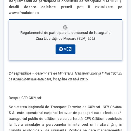
Regulamentul de participare
la concursul de fotografie ZLM 2023
şi
detalii despre celelalte premii
pot fi vizualizate pe
www.cfrcalatori.ro.
Regulamentul de participare la concursul de fotografie
Ziua Libertății de Mișcare (ZLM) 2023
VEZI
24 septembrie – desemnată de Ministerul Transporturilor și Infrastructurii
ca #ZiuaLibertățiiDeMișcare, începând cu anul 2015
Despre CFR Călători:
Societatea Națională de Transport Feroviar de Călători
CFR Călători
S.A. este operatorul naţional feroviar de pasageri care efectuează
transportul public de călători pe calea ferată. CFR Călători contribuie
la libera circulaţie a persoanelor în interiorul şi în afara ţării, în
condiții ecologice și de siguranță. Politica pe care managementul