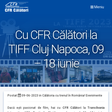
Skip
Meniu
to
content
Cu CFR Călători la
TIFF Cluj Napoca, 09
– 18 iunie
Postat
09-06-2023
in
Călătoria cu trenul în România!
Evenimente
Dacă ești pasionat de film, hai cu
CFR Călători
la
Transilvania