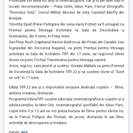
Proiecţiile vor avea loc atât în cinematografe, cât şi în aer liber sau în
locaţii neconvenţionale – Piața Unirii, Iulius Parc, Parcul Etnografic
“Romulus Vuia”, Cercul Militar, Muzeul de Artă, Castelul Bánffy din
Bonțida.
Timothy Spall (Peter Pettigrew din seria Harry Potter) va fi omagiat cu
Premiul pentru Întreaga Activitate la Gala de Deschidere a
festivalului, din 9 iunie, în Piața Unirii.
Geoffrey Rush (căpitanul Hector Barbossa din Pirații din Caraibe sau
logopedul din Discursul Regelui), va primi Premiul pentru întreaga
activitate la Gala de Închidere TIFF din 17 iunie, iar regizorul Oliver
Stone va primi Trofeul Transilvania pentru întreaga carieră.
Actor, regizor, caricaturist și scriitor, Horațiu Mălăele va primi Premiul
de Excelență la Gala de Închidere TIFF.22 și va susține show-ul “Sunt
un orb” în 17 iunie.
Ediția TIFF.22 are și o importantă secțiune dedicată copiilor – filme,
ateliere creative, distracție.
Programul
EducaTIFF
susține educația cinematografică a copiilor și a
adolescenților, la Mini-Cini, cinematograful gonflabil din Iulius Parc,
copiii între 3 și 12 ani se vor putea bucura de filme pentru vârsta lor,
iar în Parcul Poligon din Florești, de jocuri, distracție în aer liber,
activități de descoperire și învățare.
Detalii,
aici
!