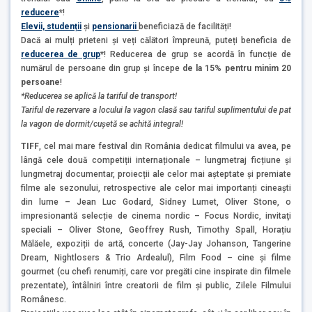
reducere
*
!
Elevii, studenții
și
pensionarii
beneficiază de facilități!
Dacă ai mulți prieteni și veți călători împreună, puteți beneficia de
reducerea de grup
*
! Reducerea de grup se acordă în funcție de
numărul de persoane din grup și începe
de la 15% pentru minim 20
persoane
!
*Reducerea se aplică la tariful de transport!
Tariful de rezervare a locului la vagon clasă sau tariful suplimentului de pat
la vagon de dormit/cușetă se achită integral!
TIFF
, cel mai mare festival din România dedicat filmului va avea, pe
lângă cele două competiții internaționale – lungmetraj ficțiune și
lungmetraj documentar, proiecții ale celor mai așteptate și premiate
filme ale sezonului, retrospective ale celor mai importanți cineaști
din lume – Jean Luc Godard, Sidney Lumet, Oliver Stone, o
impresionantă selecție de cinema nordic – Focus Nordic, invitaţi
speciali – Oliver Stone, Geoffrey Rush, Timothy Spall, Horațiu
Mălăele, expoziții de artă, concerte (Jay-Jay Johanson, Tangerine
Dream, Nightlosers & Trio Ardealul), Film Food – cine și filme
gourmet (cu chefi renumiți, care vor pregăti cine inspirate din filmele
prezentate), întâlniri între creatorii de film și public, Zilele Filmului
Românesc.