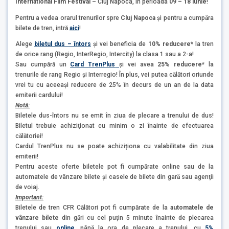
International Film Festival
– Cluj Napoca, în perioada
09 – 18 iunie
!
Pentru a vedea orarul trenurilor spre
Cluj Napoca
şi pentru a cumpăra
bilete de tren, intră
aici
!
Alege
biletul dus – întors
și vei beneficia de
10% reducere*
la tren
de orice rang (Regio, InterRegio, Intercity) la clasa 1 sau a 2-a!
Sau cumpără un
Card TrenPlus
și vei avea
25% reducere*
la
trenurile de rang Regio și Interregio! În plus, vei putea călători oriunde
vrei tu cu aceeași reducere de 25% în decurs de un an de la data
emiterii cardului!
Notă:
Biletele dus-întors nu se emit în ziua de plecare a trenului de dus!
Biletul trebuie achiziţionat cu minim o zi înainte de efectuarea
călătoriei!
Cardul TrenPlus nu se poate achiziționa cu valabilitate din ziua
emiterii!
Pentru aceste oferte biletele pot fi cumpărate online sau de la
automatele de vânzare bilete şi casele de bilete din gară sau agenţii
de voiaj.
Important:
Biletele de tren CFR Călători pot fi cumpărate de la
automatele de
vânzare bilete
din gări cu cel puțin 5 minute înainte de plecarea
trenului sau
online
, până la ora de plecare a trenului, cu
5%