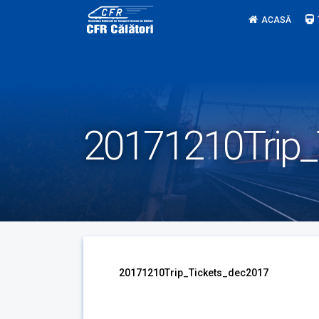
Skip
ACASĂ
to
content
20171210Trip_
20171210Trip_Tickets_dec2017