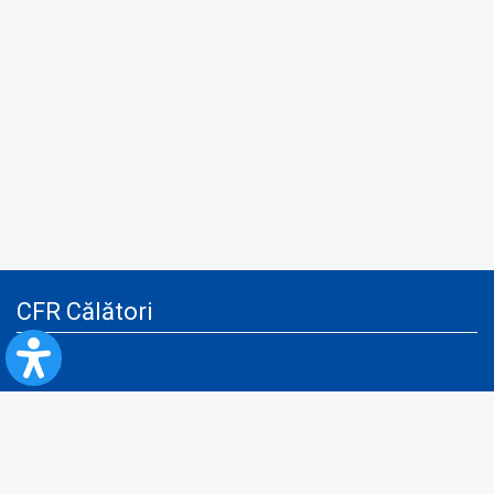
CFR Călători
Blog
Servicii pentru reclamă și publicitate
Politica de Confidenţialitate
Politica de Cookies