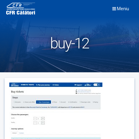
Skip
Meniu
to
content
buy-12