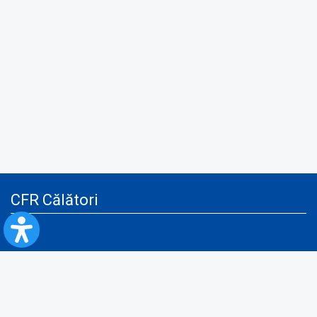
CFR Călători
Blog
Servicii pentru reclamă și publicitate
Politica de Confidenţialitate
Politica de Cookies