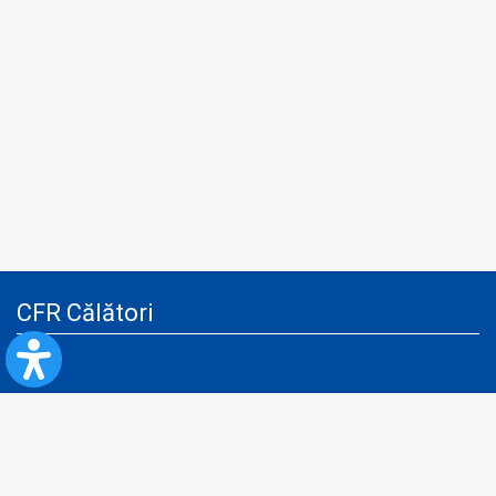
CFR Călători
Blog
Servicii pentru reclamă și publicitate
Politica de Confidenţialitate
Politica de Cookies