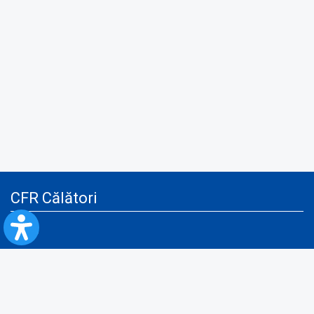
CFR Călători
Blog
Servicii pentru reclamă și publicitate
Politica de Confidenţialitate
Politica de Cookies