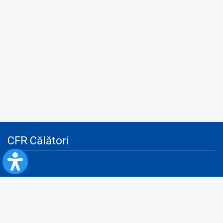
CFR Călători
Blog
Servicii pentru reclamă și publicitate
Politica de Confidenţialitate
Politica de Cookies