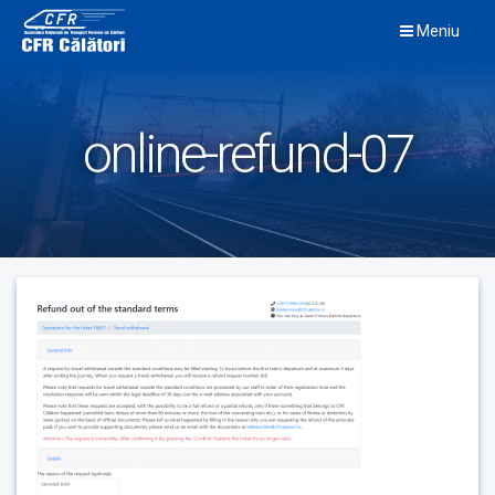
Skip
Meniu
to
content
online-refund-07