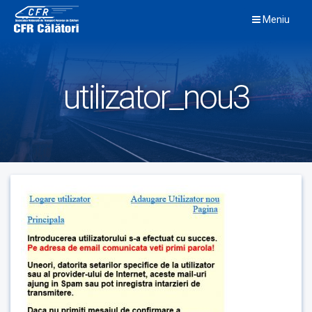
Skip
Meniu
to
content
utilizator_nou3