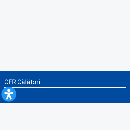
CFR Călători
Blog
Servicii pentru reclamă și publicitate
Politica de Confidenţialitate
Politica de Cookies