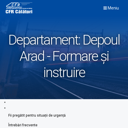
Skip
Meniu
to
content
Departament:
Depoul
Arad - Formare şi
instruire
Fii pregătit pentru situații de urgență
Întrebări frecvente