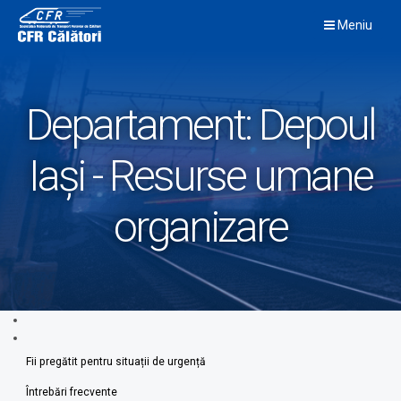
Skip
Meniu
to
content
Departament:
Depoul
Iași - Resurse umane
organizare
Fii pregătit pentru situații de urgență
Întrebări frecvente