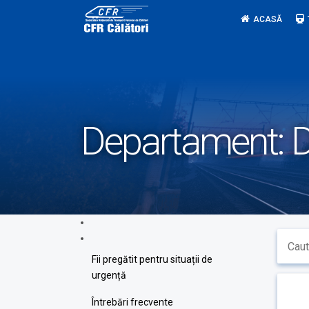
Skip
ACASĂ
to
content
Departament:
D
Fii pregătit pentru situații de
urgență
Întrebări frecvente