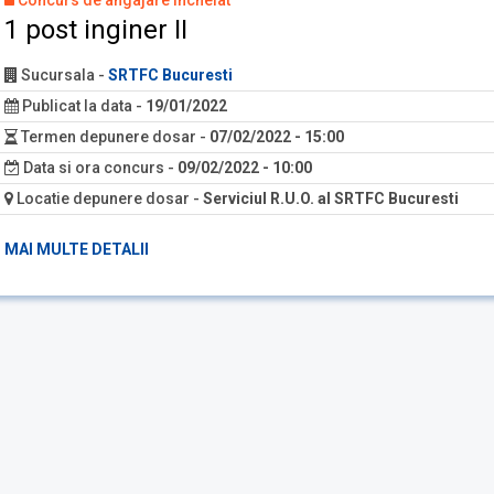
Concurs de angajare încheiat
1 post inginer II
Sucursala
-
SRTFC Bucuresti
Publicat la data
-
19/01/2022
Termen depunere dosar
-
07/02/2022 - 15:00
Data si ora concurs
-
09/02/2022 - 10:00
Locatie depunere dosar
-
Serviciul R.U.O. al SRTFC Bucuresti
MAI MULTE DETALII