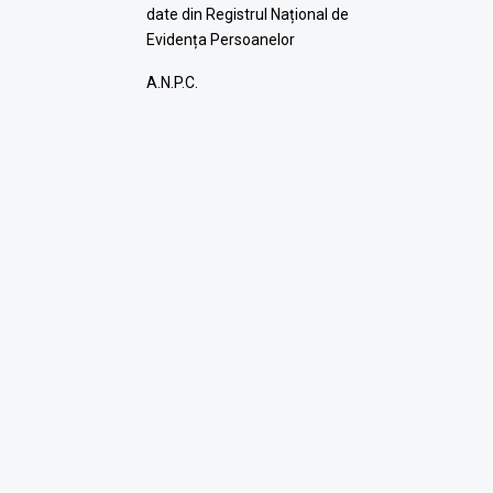
date din Registrul Național de
Evidența Persoanelor
A.N.P.C.