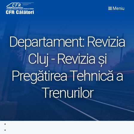
Skip
Meniu
to
content
Departament:
Revizia
Cluj - Revizia și
Pregătirea Tehnică a
Trenurilor