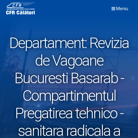
Skip
Meniu
to
content
Departament:
Revizia
de Vagoane
Bucuresti Basarab -
Compartimentul
Pregatirea tehnico -
sanitara radicala a