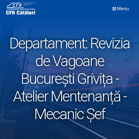
Skip
Meniu
to
content
Departament:
Revizia
de Vagoane
București Grivița -
Atelier Mentenanță -
Mecanic Șef