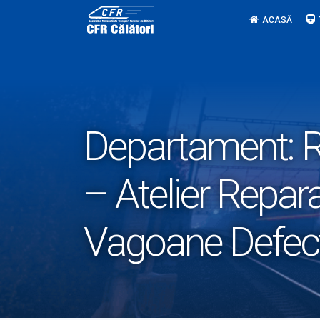
Skip
ACASĂ
to
content
Departament:
R
– Atelier Repar
Vagoane Defec