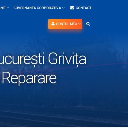
NIE
GUVERNANTA CORPORATIVA
CONTACT
CONTUL MEU
urești Grivița
e Reparare