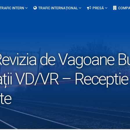
TRAFIC INTERN
TRAFIC INTERNAȚIONAL
PRESĂ
COMPA
evizia de Vagoane Buc
ații VD/VR – Recepti
te