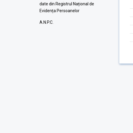
date din Registrul Național de
Evidența Persoanelor
A.N.P.C.