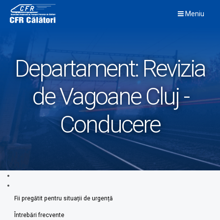
Skip
Meniu
to
content
Departament:
Revizia
de Vagoane Cluj -
Conducere
Fii pregătit pentru situații de urgență
Întrebări frecvente