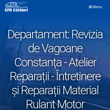
Skip
Meniu
to
content
Departament:
Revizia
de Vagoane
Constanța - Atelier
Reparații - Întretinere
și Reparații Material
Rulant Motor