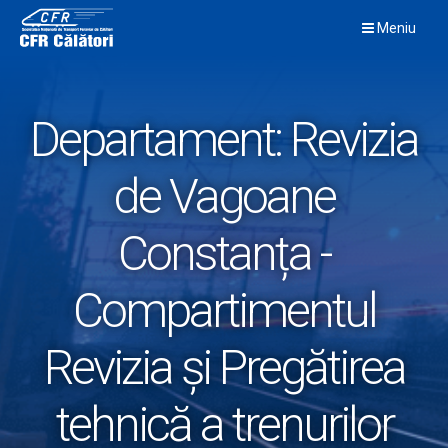
Skip
Meniu
to
content
Departament:
Revizia
de Vagoane
Constanța -
Compartimentul
Revizia și Pregătirea
tehnică a trenurilor