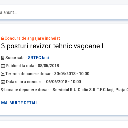
Concurs de angajare încheiat
3 posturi revizor tehnic vagoane I
Sucursala
-
SRTFC Iasi
Publicat la data
-
08/05/2018
Termen depunere dosar
-
30/05/2018 - 10:00
Data si ora concurs
-
06/06/2018 - 10:00
Locatie depunere dosar
-
Serviciul R.U.O. din S.R.T.F.C.Iași, Piața 
MAI MULTE DETALII