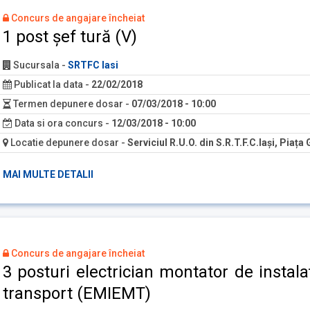
Concurs de angajare încheiat
1 post șef tură (V)
Sucursala
-
SRTFC Iasi
Publicat la data
-
22/02/2018
Termen depunere dosar
-
07/03/2018 - 10:00
Data si ora concurs
-
12/03/2018 - 10:00
Locatie depunere dosar
-
Serviciul R.U.O. din S.R.T.F.C.Iași, Piața 
MAI MULTE DETALII
Concurs de angajare încheiat
3 posturi electrician montator de instalaț
transport (EMIEMT)