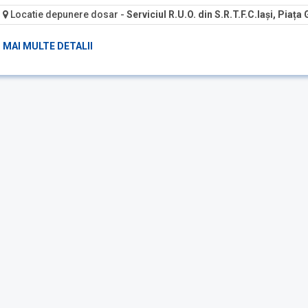
Locatie depunere dosar
-
Serviciul R.U.O. din S.R.T.F.C.Iași, Piața 
MAI MULTE DETALII