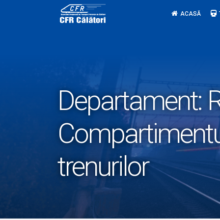
Skip
ACASĂ
to
content
Departament:
R
Compartimentul 
trenurilor