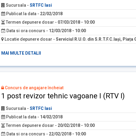
Sucursala
-
SRTFC Iasi
Publicat la data
-
22/02/2018
Termen depunere dosar
-
07/03/2018 - 10:00
Data si ora concurs
-
12/03/2018 - 10:00
Locatie depunere dosar
-
Serviciul R.U.O. din S.R.T.F.C.Iași, Piața 
MAI MULTE DETALII
Concurs de angajare încheiat
1 post revizor tehnic vagoane I (RTV I)
Sucursala
-
SRTFC Iasi
Publicat la data
-
14/02/2018
Termen depunere dosar
-
20/02/2018 - 10:00
Data si ora concurs
-
22/02/2018 - 10:00