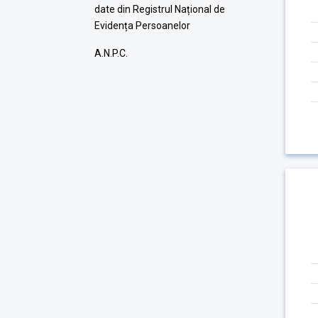
date din Registrul Național de
Evidența Persoanelor
A.N.P.C.