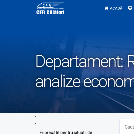
Skip
ACASĂ
to
content
Departament:
R
analize econom
Fii pregătit pentru situații de