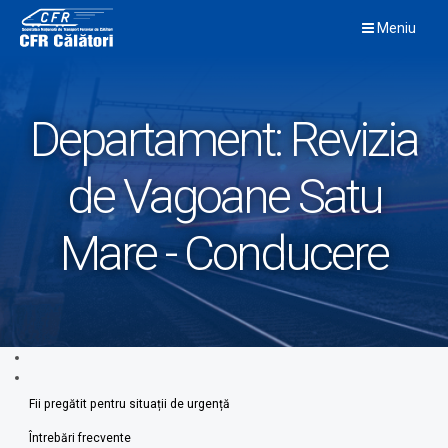
Skip
Meniu
to
content
Departament:
Revizia
de Vagoane Satu
Mare - Conducere
Fii pregătit pentru situații de urgență
Întrebări frecvente