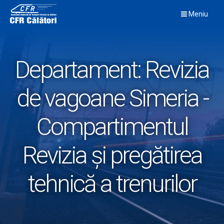
Skip
Meniu
to
content
Departament:
Revizia
de vagoane Simeria -
Compartimentul
Revizia şi pregătirea
tehnică a trenurilor