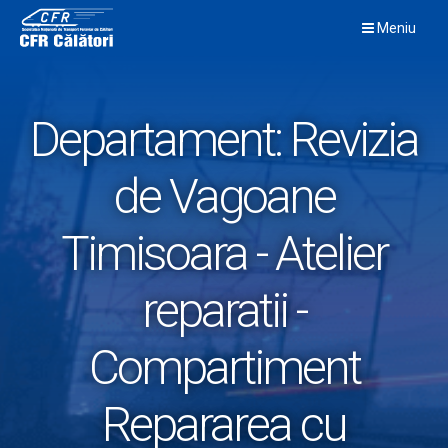
Skip
Meniu
to
content
Departament:
Revizia
de Vagoane
Timisoara - Atelier
reparatii -
Compartiment
Repararea cu