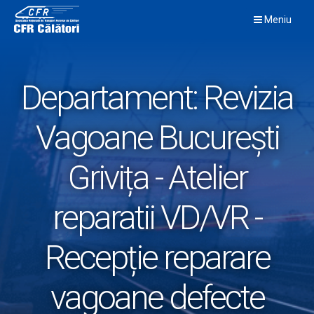
Skip
Meniu
to
content
Departament:
Revizia
Vagoane București
Grivița - Atelier
reparatii VD/VR -
Recepție reparare
vagoane defecte