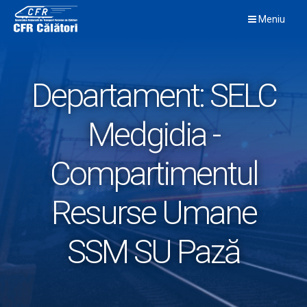
Skip
Meniu
to
content
Departament:
SELC
Medgidia -
Compartimentul
Resurse Umane
SSM SU Pază