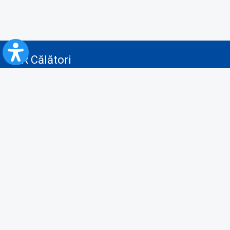
CFR Călători
Blog
Servicii pentru reclamă și publicitate
Politica de Confidenţialitate
Politica de Cookies
Politica monitorizare video/audio-video
Politica de protecție a datelor cu caracter personal
Protocol de colaborare cu Direcția Generală pentru Evidența
Persoanelor de furnizare a unor date din Registrul Național de Evidența
Persoanelor
A.N.P.C.