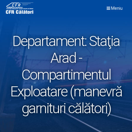
Skip
Meniu
to
content
Departament:
Staţia
Arad -
Compartimentul
Exploatare (manevră
garnituri călători)