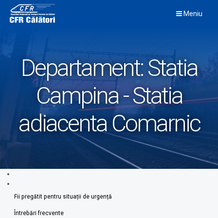
Skip
Meniu
to
content
Departament:
Statia
Campina - Statia
adiacenta Comarnic
Fii pregătit pentru situații de urgență
Întrebări frecvente