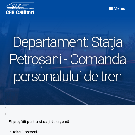
Skip
Meniu
to
content
Departament:
Staţia
Petroșani - Comanda
personalului de tren
Fii pregătit pentru situații de urgență
Întrebări frecvente