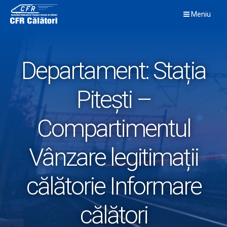
Skip
Meniu
to
content
Departament:
Stația
Pitești –
Compartimentul
Vânzare legitimații
călătorie Informare
călători