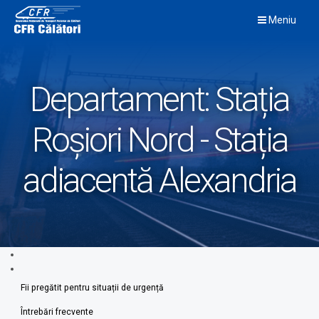
Skip
Meniu
to
content
Departament:
Stația
Roșiori Nord - Stația
adiacentă Alexandria
Fii pregătit pentru situații de urgență
Întrebări frecvente