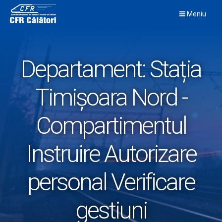
Skip
Meniu
to
content
Departament:
Stația
Timișoara Nord -
Compartimentul
Instruire Autorizare
personal Verificare
gestiuni