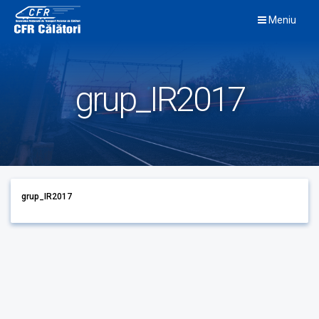
Skip
Meniu
to
content
grup_IR2017
grup_IR2017