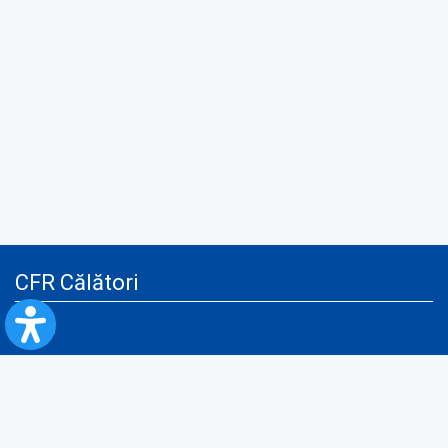
CFR Călători
Blog
Servicii pentru reclamă și publicitate
Politica de Confidenţialitate
Politica de Cookies