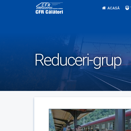
Skip
ACASĂ
to
content
Reduceri-grup